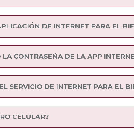
itio web. Descarga la App
.
AQUÍ
PLICACIÓN DE INTERNET PARA EL BI
a forma más sencilla de tener el control de tus serv
realizar el proceso de portabilidad de tu número, 
 LA CONTRASEÑA DE LA APP INTERNE
opción “Olvidé mi contraseña” en la página de reg
eo.
L SERVICIO DE INTERNET PARA EL B
 deslízate a donde vienen las distintas Compañías 
r, para que conozcas los planes y ubicaciones donde
ERO CELULAR?
el Bienestar en el teléfono, recibirás un mensaje 