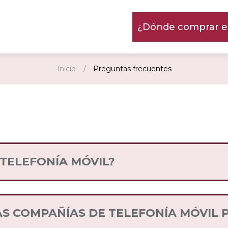
¿Dónde comprar en
Inicio
Preguntas frecuentes
 TELEFONÍA MÓVIL?
ien ofrece y entrega servicios de voz (llamadas) y
y competitivos.
AS COMPAÑÍAS DE TELEFONÍA MÓVIL 