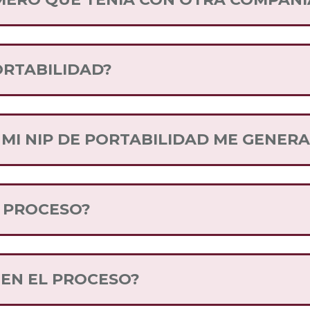
e como consumidor te permite elegir la compañía 
u número telefónico actual.
ORTABILIDAD?
tamente en los puntos de venta al adquirir tu SIM 
vez que adquiriste tu SIM.
proceso o quieres que alguien te acompañe a reali
R MI NIP DE PORTABILIDAD ME GENER
licitar tu NIP, recuerda que puedes volver a solic
 PROCESO?
oras hábiles y el cambio se hará en automático.
 EN EL PROCESO?
tu cambio puedes seguir usando tu número de sie