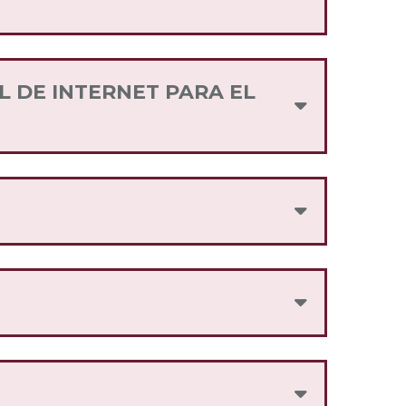
 ubicación y persona en la república
de la marca contribuyen como puntos
L DE INTERNET PARA EL
e tu línea Internet para el Bienestar.
o distingue de manera única.