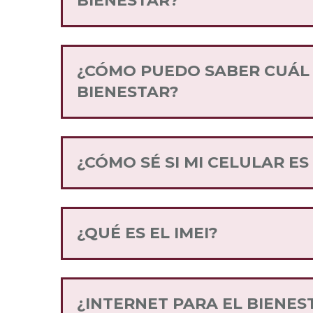
BIENESTAR?
Internet para el Bienestar tiene como 
mexicana, para lo cual, las distinta
de venta y de servicio para los consu
¿CÓMO PUEDO SABER CUÁL E
BIENESTAR?
Puedes enviar un SMS al 52146 con la 
¿CÓMO SÉ SI MI CELULAR E
Ingresa a la sección de
Compatibilid
¿QUÉ ES EL IMEI?
El IMEI es el código internacional de
Puedes conocer tu IMEI marcando de
¿INTERNET PARA EL BIENES