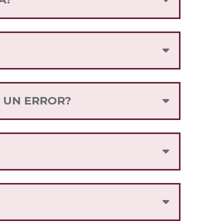
telefónica que consideres más
Internet para el Bienestar, o mediante
zarlo, llama a nuestro centro de
A UN ERROR?
itarlo por el mismo medio.
mpre con tu SIM anterior.