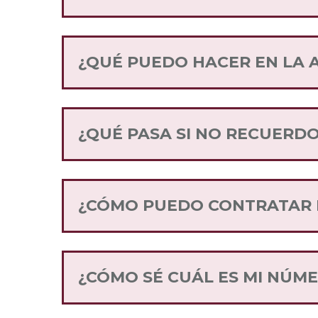
¡Sí! Puedes descargarla en nuestro s
¿QUÉ PUEDO HACER EN LA A
La App Internet para el Bienestar es l
Puedes consultar tu saldo y vigencia, 
¿QUÉ PASA SI NO RECUERDO
Puedes recuperar tu contraseña en la 
instrucciones que te llegarán por corr
¿CÓMO PUEDO CONTRATAR E
Dirígete a nuestra página de inicio y
servicio de Internet para el Bienesta
¿CÓMO SÉ CUÁL ES MI NÚM
Cuando insertes tu SIM Internet para 
indica tu número celular.