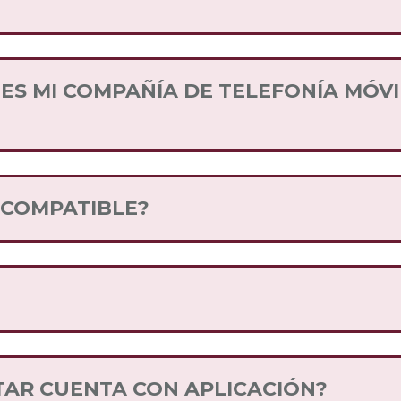
objetivo lograr que el servicio llegue a cualquier
s Compañías de Telefonía Móvil que forman parte 
midores.
S MI COMPAÑÍA DE TELEFONÍA MÓVI
palabra “INFO” , o bien puedes llamar al *444 desd
S COMPATIBLE?
ad
en nuestro sitio web, y sigue los pasos
 identidad que tiene cada teléfono celular y que l
sde tu teléfono *#06#
TAR CUENTA CON APLICACIÓN?