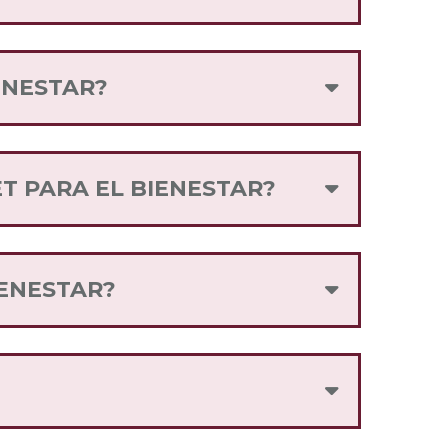
ENESTAR?
icios Internet para el Bienestar.
realizar recargas de telefonía móvil.
T PARA EL BIENESTAR?
istro de la App, sigue las
IENESTAR?
de Telefonía Móvil que ofrecen el
 podrás adquirirlo.
de texto de bienvenida, dónde se