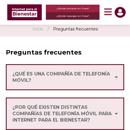
¿Dónde comprar en línea?
¿Dónde recargar en línea?
Inicio
Preguntas frecuentes
Preguntas frecuentes
¿QUÉ ES UNA COMPAÑÍA DE TELEFONÍA
MÓVIL?
Una Compañía de Telefonía Móvil es quien
ofrece y entrega servicios de voz (llamadas) y
datos (internet) a los usuarios, a través de
¿POR QUÉ EXISTEN DISTINTAS
diversos paquetes flexibles y competitivos.
COMPAÑÍAS DE TELEFONÍA MÓVIL PARA
INTERNET PARA EL BIENESTAR?
Internet para el Bienestar tiene como