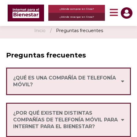
¿Dónde comprar en línea?
¿Dónde recargar en línea?
Inicio
Preguntas frecuentes
Preguntas frecuentes
¿QUÉ ES UNA COMPAÑÍA DE TELEFONÍA
MÓVIL?
Una Compañía de Telefonía Móvil es quien
ofrece y entrega servicios de voz (llamadas) y
datos (internet) a los usuarios, a través de
¿POR QUÉ EXISTEN DISTINTAS
diversos paquetes flexibles y competitivos.
COMPAÑÍAS DE TELEFONÍA MÓVIL PARA
INTERNET PARA EL BIENESTAR?
Internet para el Bienestar tiene como