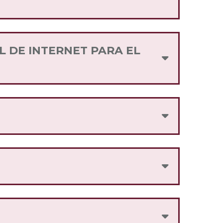
 ubicación y persona en la república
de la marca contribuyen como puntos
L DE INTERNET PARA EL
e tu línea Internet para el Bienestar.
o distingue de manera única.