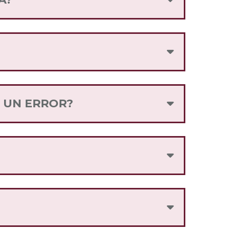
telefónica que consideres más
Internet para el Bienestar, o mediante
zarlo, llama a nuestro centro de
A UN ERROR?
itarlo por el mismo medio.
mpre con tu SIM anterior.