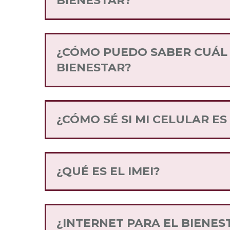
BIENESTAR?
Internet para el Bienestar tiene como 
mexicana, para lo cual, las distinta
de venta y de servicio para los consu
¿CÓMO PUEDO SABER CUÁL E
BIENESTAR?
Puedes enviar un SMS al 52146 con la 
¿CÓMO SÉ SI MI CELULAR E
Ingresa a la sección de
Compatibilid
¿QUÉ ES EL IMEI?
El IMEI es el código internacional de
Puedes conocer tu IMEI marcando de
¿INTERNET PARA EL BIENES