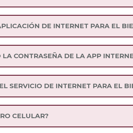
itio web. Descarga la App
.
AQUÍ
PLICACIÓN DE INTERNET PARA EL BI
a forma más sencilla de tener el control de tus serv
realizar el proceso de portabilidad de tu número, 
 LA CONTRASEÑA DE LA APP INTERNE
opción “Olvidé mi contraseña” en la página de reg
eo.
L SERVICIO DE INTERNET PARA EL B
 deslízate a donde vienen las distintas Compañías 
r, para que conozcas los planes y ubicaciones donde
ERO CELULAR?
el Bienestar en el teléfono, recibirás un mensaje 