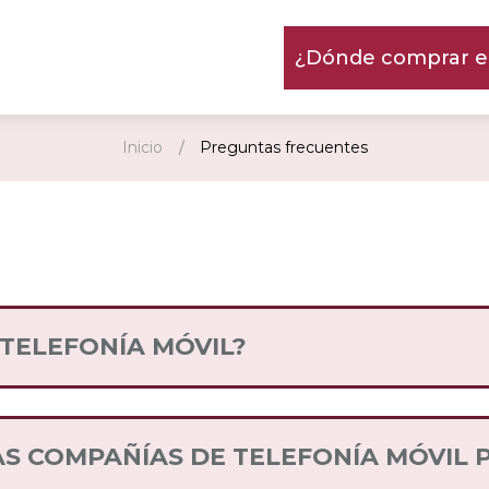
¿Dónde comprar en
Inicio
Preguntas frecuentes
 TELEFONÍA MÓVIL?
ien ofrece y entrega servicios de voz (llamadas) y
y competitivos.
AS COMPAÑÍAS DE TELEFONÍA MÓVIL 