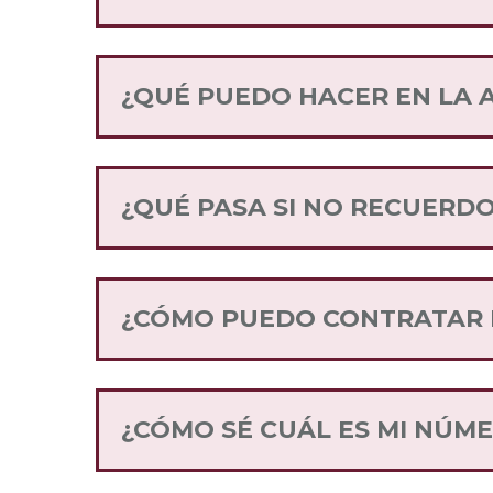
¡Sí! Puedes descargarla en nuestro s
¿QUÉ PUEDO HACER EN LA A
La App Internet para el Bienestar es l
Puedes consultar tu saldo y vigencia, 
¿QUÉ PASA SI NO RECUERDO
Puedes recuperar tu contraseña en la 
instrucciones que te llegarán por corr
¿CÓMO PUEDO CONTRATAR E
Dirígete a nuestra página de inicio y
servicio de Internet para el Bienesta
¿CÓMO SÉ CUÁL ES MI NÚM
Cuando insertes tu SIM Internet para 
indica tu número celular.