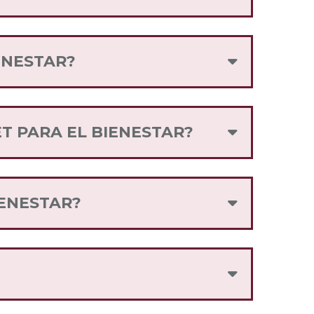
ENESTAR?
icios Internet para el Bienestar.
realizar recargas de telefonía móvil.
T PARA EL BIENESTAR?
istro de la App, sigue las
IENESTAR?
de Telefonía Móvil que ofrecen el
 podrás adquirirlo.
de texto de bienvenida, dónde se