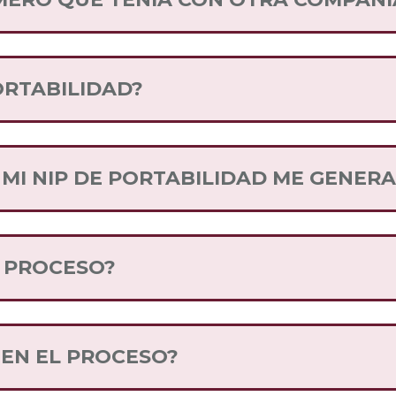
e como consumidor te permite elegir la compañía 
u número telefónico actual.
ORTABILIDAD?
tamente en los puntos de venta al adquirir tu SIM 
vez que adquiriste tu SIM.
proceso o quieres que alguien te acompañe a reali
R MI NIP DE PORTABILIDAD ME GENER
licitar tu NIP, recuerda que puedes volver a solic
 PROCESO?
oras hábiles y el cambio se hará en automático.
 EN EL PROCESO?
tu cambio puedes seguir usando tu número de sie