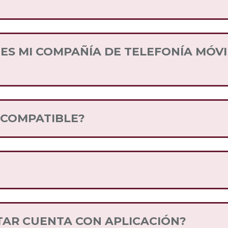
objetivo lograr que el servicio llegue a cualquier
s Compañías de Telefonía Móvil que forman parte 
midores.
S MI COMPAÑÍA DE TELEFONÍA MÓVI
palabra “INFO” , o bien puedes llamar al *444 desd
S COMPATIBLE?
ad
en nuestro sitio web, y sigue los pasos
 identidad que tiene cada teléfono celular y que l
sde tu teléfono *#06#
TAR CUENTA CON APLICACIÓN?